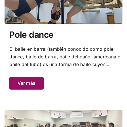
Pole dance
El baile en barra (también conocido como pole
dance, baile de barra, baile del caño, americana o
baile del tubo) es una forma de baile cuyos
orígenes se remontan a la Inglaterra de los años
1980. Se trata de un baile, en ocasiones sensual
Ver más
utilizando como elemento un poste o caño vertical
sobre el cual el/la bailarín/a realiza su actuación.