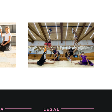
ance
Contemporáneo
LA
LEGAL